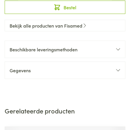
Bestel
Bekijk alle producten van Fisamed
Beschikbare leveringsmethoden
Gegevens
Gerelateerde producten
Navigeren door de elementen van de carrousel is mogelijk m
Druk om carrousel over te slaan
Druk op om naar carrouselnavigatie te gaan