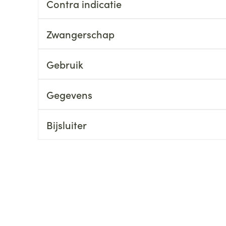
Contra indicatie
ging
Supplementen
Insectenwe
Mondmaskers
middelen
Zwangerschap
ssen
 -
Gebruik
id
d
Gegevens
Bijsluiter
Zelfbruiner
Scheren