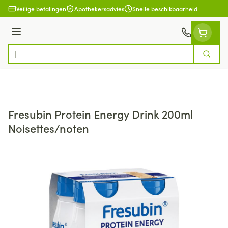
Ga naar de inhoud
Veilige betalingen
Apothekersadvies
Snelle beschikbaarheid
Menu
Zoek
Product, merk, categorie...
Fresubin Protein Energy Drink 200ml
Noisettes/noten