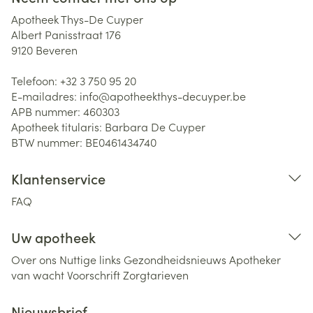
Apotheek Thys-De Cuyper
Albert Panisstraat 176
9120
Beveren
Telefoon:
+32 3 750 95 20
E-mailadres:
info@
apotheekthys-decuyper.be
APB nummer:
460303
Apotheek titularis:
Barbara De Cuyper
BTW nummer:
BE0461434740
Klantenservice
FAQ
Uw apotheek
Over ons
Nuttige links
Gezondheidsnieuws
Apotheker
van wacht
Voorschrift
Zorgtarieven
Nieuwsbrief