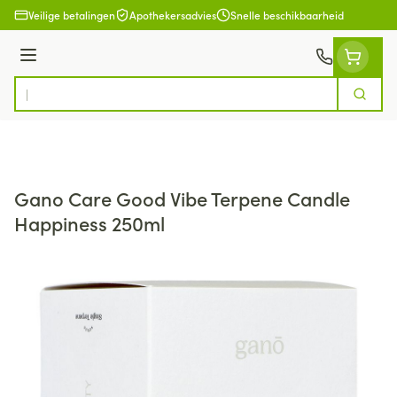
Ga naar de inhoud
Veilige betalingen
Apothekersadvies
Snelle beschikbaarheid
Menu
Zoek
Product, merk, categorie...
Gano Care Good Vibe Terpene Candle
Happiness 250ml