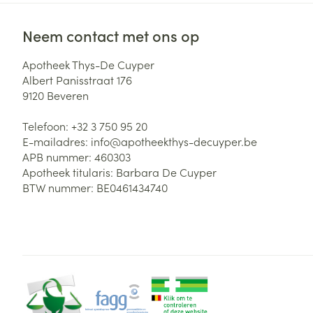
Haar
Gezichtsverzor
Neem contact met ons op
Pillendozen en
accessoires
Pigmentstoorni
Apotheek Thys-De Cuyper
Gevoelige huid
Albert Panisstraat 176
geïrriteerde hu
9120
Beveren
Gemengde hui
Telefoon:
+32 3 750 95 20
Doffe huid
E-mailadres:
info@
apotheekthys-decuyper.be
APB nummer:
460303
Toon meer
Apotheek titularis:
Barbara De Cuyper
BTW nummer:
BE0461434740
Snurken