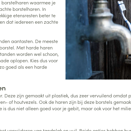
de borstelharen waarmee je
achte borstelharen. In
0+ categorie
kkige etensresten beter te
Wondzorg
EHBO
lie
ven
Homeopathie
Spieren en gewrichten
Gemoed en 
aden dat iedereen een zachte
Neus
Ogen
Ogen
Neus
neeskunde categorie
Vilt
Podologie
Spray
Ooginfecties
Oogspoelin
Tabletten
Handschoenen
Cold - Hot t
Oren
Ogen
nden aantasten. De meeste
 en EHBO categorie
denborstels
Anti allergische en anti
Oogdruppe
warm/koud
Neussprays 
orstel. Met harde haren
al
Wondhelend
inflammatoire middelen
e tanden worden wel schoon,
los
Creme - gel
Verbanddo
Brandwonden
insecten categorie
pluimen
Accessoires
hade oplopen. Kies dus voor
- antiviraal
Ontzwellende middelen
Droge ogen
Medische h
 zo goed als een harde
Toon meer
Glaucoom
Toon meer
ddelen categorie
Toon meer
ren
 Deze zijn gemaakt uit plastiek, dus zeer vervuilend omdat pl
en
e en
Nagels
Diabetes
Zonnebesch
Stoma
n- of houtvezels. Ook de haren zijn bij deze borstels gemaakt 
Hart- en bloedvaten
Bloedverdun
s dus niet alleen goed voor je gebit, maar ook voor het milie
elt en
Nagellak
Bloedglucosemeter
Aftersun
Stomazakje
stolling
len
Kalk- en schimmelnagels
Teststrips en naalden
Lippen
Stomaplaat
oires
spray
n het verwijderen van tandplak en vuil. Beide opties hebben hu