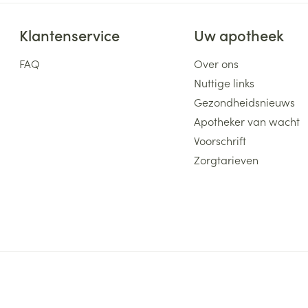
ging
Supplementen
Insectenwe
Klantenservice
Uw apotheek
Mondmaskers
middelen
ssen
FAQ
Over ons
 -
Nuttige links
id
Gezondheidsnieuws
d
Apotheker van wacht
Voorschrift
Zorgtarieven
Zelfbruiner
Scheren