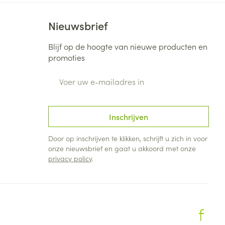
rende
Parfums en
Nieuwsbrief
geurproducten
Blijf op de hoogte van nieuwe producten en
promoties
E-mail adres
Inschrijven
Door op inschrijven te klikken, schrijft u zich in voor
onze nieuwsbrief en gaat u akkoord met onze
privacy policy
.
CBD