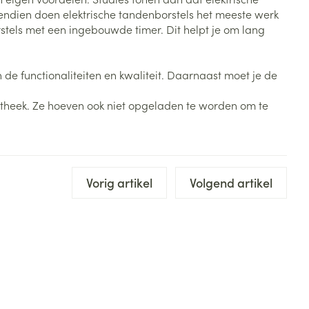
Bed
ndien doen elektrische tandenborstels het meeste werk
ng zon
Doorliggen - decubitis
stels met een ingebouwde timer. Dit helpt je om lang
Toon meer
ie
Urinewegen
n de functionaliteiten en kwaliteit. Daarnaast moet je de
id, spanning
Stoppen met roken
apotheek. Ze hoeven ook niet opgeladen te worden om te
 en intieme
Gezichtsreiniging -
ontschminken
n Orthopedie
Instrumenten
sche
n anticonceptie
Reinigingsmelk, - crème, -
Anti tumor middelen
olie en gel
Vorig artikel
Volgend artikel
jn
Tonic - lotion
zorging
Anesthesie
Micellair water
Specifiek voor de ogen
t
ie
Diverse geneesmiddelen
Toon meer