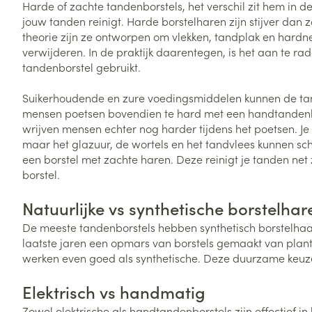
Harde of zachte tandenborstels, het verschil zit hem in 
Vitaliteit 50+
jouw tanden reinigt. Harde borstelharen zijn stijver dan z
Toon submenu voor Vitaliteit 5
theorie zijn ze ontworpen om vlekken, tandplak en hardne
Thuiszorg
Plantaardige o
Nagels en hoe
Natuur geneeskunde
verwijderen. In de praktijk daarentegen, is het aan te r
Mond
Huid
Toon submenu voor Natuur ge
tandenborstel gebruikt.
Batterijen
Droge mond
Ontsmetten en
Thuiszorg en EHBO
Toebehoren
Spijsvertering
Suikerhoudende en zure voedingsmiddelen kunnen de ta
desinfecteren
Toon submenu voor Thuiszorg
Elektrische tan
mensen poetsen bovendien te hard met een handtandenb
Steriel materia
Schimmels
Dieren en insecten
wrijven mensen echter nog harder tijdens het poetsen. J
Interdentaal - f
Toon submenu voor Dieren en 
Vacht, huid of 
maar het glazuur, de wortels en het tandvlees kunnen sc
Koortsblaasjes 
Kunstgebit
een borstel met zachte haren. Deze reinigt je tanden net
Geneesmiddelen
Jeuk
borstel.
Toon meer
Toon submenu voor Geneesmi
Natuurlijke vs synthetische borstelha
De meeste tandenborstels hebben synthetisch borstelhaar.
Voeten en ben
Aerosoltherapi
laatste jaren een opmars van borstels gemaakt van plante
zuurstof
Zware benen
werken even goed als synthetische. Deze duurzame keuze i
Droge voeten, e
Aerosol toestel
kloven
Tabletten
Elektrisch vs handmatig
Aerosol access
Blaren
Creme, gel en 
Zowel elektrische als handtandenborstels zijn effectief i