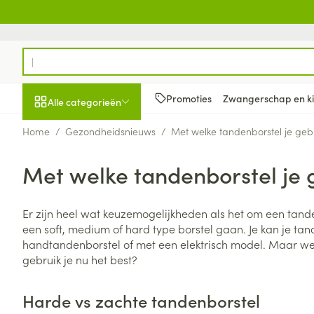
Ga naar de inhoud
Product, merk, categorie...
Promoties
Zwangerschap en k
Alle categorieën
Home
/
Gezondheidsnieuws
/
Met welke tandenborstel je geb
Promoties
Met welke tandenborstel je 
Schoonheid, verzorging
Haar en Hoofd
Afslanken
Zwangerschap
Geheugen
Aromatherapie
Lenzen en brill
Insecten
Maag darm ste
en hygiëne
Toon submenu voor Schoonheid
Kammen - ont
Maaltijdverva
Zwangerschaps
Verstuiver
Lensproducten
Verzorging ins
Maagzuur
Er zijn heel wat keuzemogelijkheden als het om een tande
Dieet, voeding en
Seksualiteit
Beschadigd ha
Eetlustremmer
Borstvoeding
Essentiële oliën
Brillen
Anti insecten
Lever, galblaas
een soft, medium of hard type borstel gaan. Je kan je ta
vitamines
hoofdirritatie
pancreas
Toon submenu voor Dieet, voe
handtandenborstel of met een elektrisch model. Maar we
Platte buik
Lichaamsverzo
Complex - com
Teken tang of p
gebruik je nu het best?
Styling - spray 
Braken
Vetverbranders
Vitamines en 
Zwangerschap en
Zware benen
kinderen
Verzorging
Laxeermiddele
Toon submenu voor Zwangersc
Toon meer
Toon meer
Harde vs zachte tandenborstel
Oligo-element
Honden
Toon meer
Toon meer