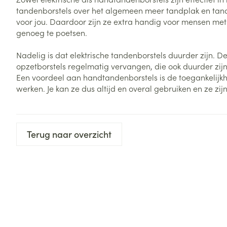
tandenborstels over het algemeen meer tandplak en tand
Zuurstof
Eelt
voor jou. Daardoor zijn ze extra handig voor mensen met 
Eksteroog - lik
genoeg te poetsen.
Ademhalingsste
Toon meer
Nadelig is dat elektrische tandenborstels duurder zijn. De
opzetborstels regelmatig vervangen, die ook duurder zi
Spieren en gew
Een voordeel aan handtandenborstels is de toegankelijkhe
werken. Je kan ze dus altijd en overal gebruiken en ze zij
Specifiek voor
Naalden en spu
Lichaamsverzo
Infecties
Spuiten
Deodorant
Terug naar overzicht
Oplossing voor 
Gezichtsverzor
Naalden
Luizen
Naalden voor i
pennaalden
Diagnostica
Toon meer