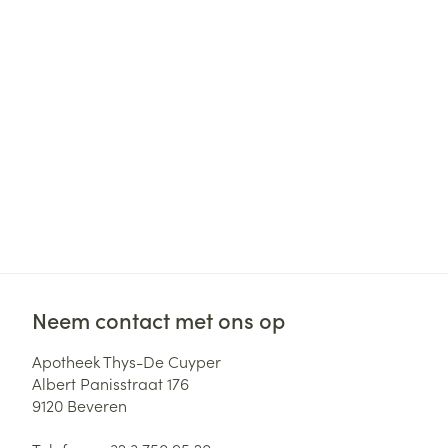
Haar
Gezichtsverzor
Pillendozen en
accessoires
Pigmentstoorni
Gevoelige huid
geïrriteerde hu
Gemengde hui
Doffe huid
Toon meer
Neem contact met ons op
Snurken
Apotheek Thys-De Cuyper
Albert Panisstraat 176
9120
Beveren