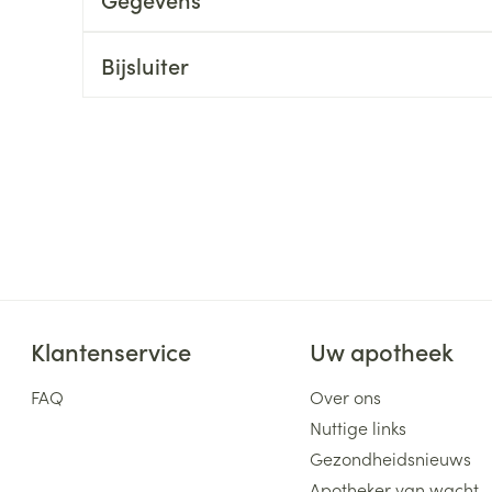
ging
Supplementen
Insectenwe
Mondmaskers
middelen
Bijsluiter
ssen
 -
id
d
Klantenservice
Uw apotheek
Zelfbruiner
Scheren
FAQ
Over ons
Nuttige links
Gezondheidsnieuws
Apotheker van wacht