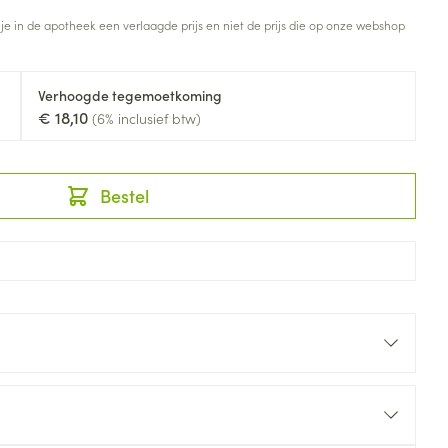
Toon meer
 je in de apotheek een verlaagde prijs en niet de prijs die op onze webshop
Diagnosetesten en
stress
Vlooien en teken
meetapparatuur
Oren
Mond en keel
Verhoogde tegemoetkoming
€ 18,10
Alcoholtest
(6% inclusief btw)
g
Oordopjes
Zuigtabletten
herapie -
Mond, muil of snavel
Bloeddrukmeter
ls
en -druppels
Oorreiniging
Spray - oplossing
Cholesteroltest
zen
Oordruppels
Bestel
Hartslagmeter
ulpmiddelen
Toon meer
erming
Hygiëne
Ergonomie
ning en -
Aambeien
s
Bad en douche
Ademhaling en zuurstof
je
Badkamer