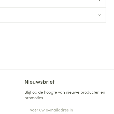
rende
Parfums en
geurproducten
Nieuwsbrief
CBD
Blijf op de hoogte van nieuwe producten en
promoties
E-mail adres