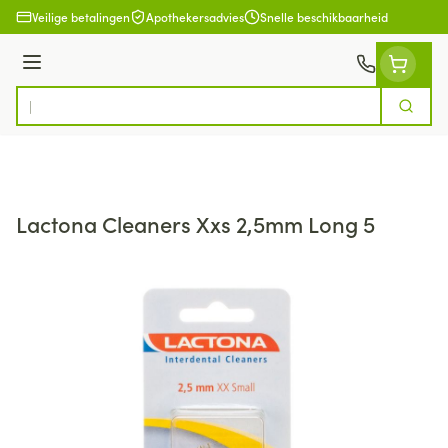
Ga naar de inhoud
Veilige betalingen
Apothekersadvies
Snelle beschikbaarheid
Menu
Zoek
Product, merk, categorie...
Lactona Cleaners Xxs 2,5mm Long 5