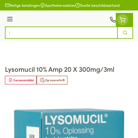
Ga naar de inhoud
Veilige betalingen
Apothekersadvies
Snelle beschikbaarheid
Menu
Zoek
Product, merk, categorie...
Lysomucil 10% Amp 20 X 300mg/3ml
Geneesmiddel
Op voorschrift