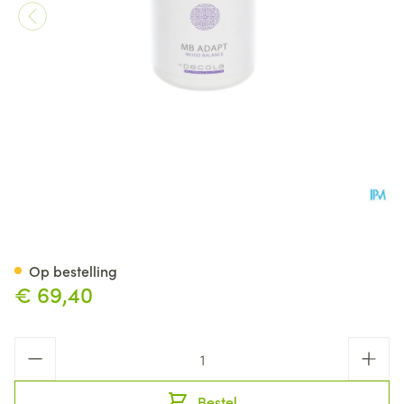
Mb Adapt V-caps 180
Op bestelling
€ 69,40
Aantal
Bestel