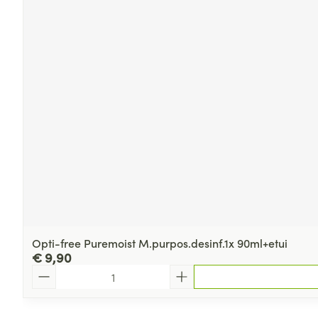
Opti-free Puremoist M.purpos.desinf.1x 90ml+etui
€ 9,90
Aantal