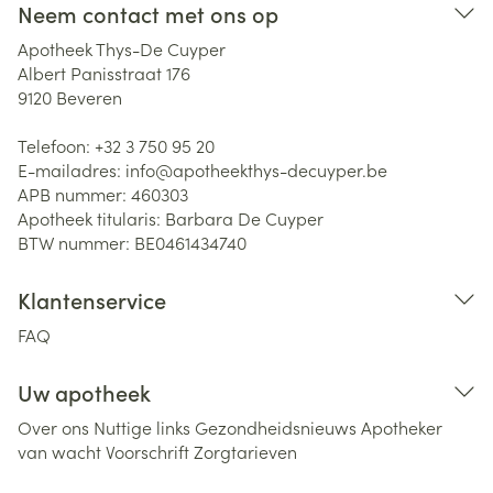
Neem contact met ons op
Apotheek Thys-De Cuyper
Albert Panisstraat 176
9120
Beveren
Telefoon:
+32 3 750 95 20
E-mailadres:
info@
apotheekthys-decuyper.be
APB nummer:
460303
Apotheek titularis:
Barbara De Cuyper
BTW nummer:
BE0461434740
Klantenservice
FAQ
Uw apotheek
Over ons
Nuttige links
Gezondheidsnieuws
Apotheker
van wacht
Voorschrift
Zorgtarieven