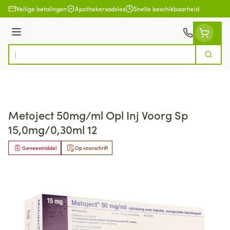
Ga naar de inhoud
Veilige betalingen
Apothekersadvies
Snelle beschikbaarheid
Menu
Zoek
Product, merk, categorie...
Metoject 50mg/ml Opl Inj Voorg Sp
15,0mg/0,30ml 12
Geneesmiddel
Op voorschrift