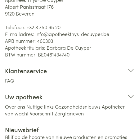
Albert Panisstraat 176
9120
Beveren
Telefoon:
+32 3 750 95 20
E-mailadres:
info@
apotheekthys-decuyper.be
APB nummer:
460303
Apotheek titularis:
Barbara De Cuyper
BTW nummer:
BE0461434740
Klantenservice
FAQ
Uw apotheek
Over ons
Nuttige links
Gezondheidsnieuws
Apotheker
van wacht
Voorschrift
Zorgtarieven
Nieuwsbrief
Blijf op de hoogte van nieuwe producten en promoties