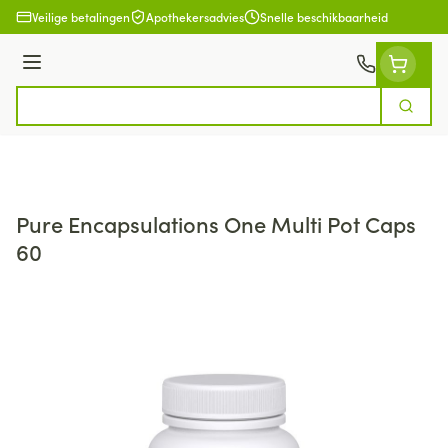
Ga naar de inhoud
Veilige betalingen
Apothekersadvies
Snelle beschikbaarheid
Menu
Zoek
Product, merk, categorie...
Pure Encapsulations One Multi Pot Caps
60