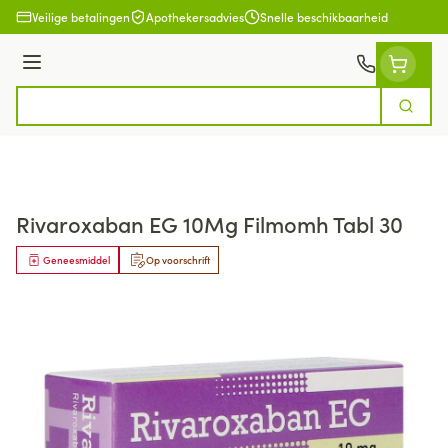
Ga naar de inhoud
Veilige betalingen
Apothekersadvies
Snelle beschikbaarheid
Menu
Zoek
Product, merk, categorie...
Rivaroxaban EG 10Mg Filmomh Tabl 30
Geneesmiddel
Op voorschrift