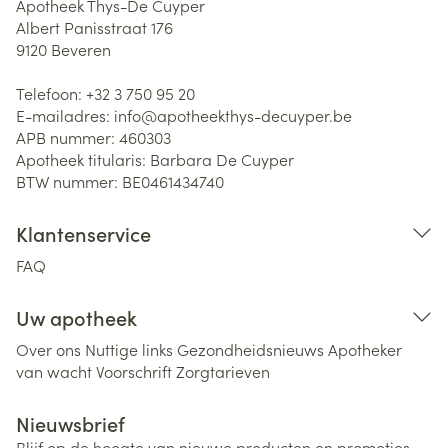
Apotheek Thys-De Cuyper
Albert Panisstraat 176
9120
Beveren
Telefoon:
+32 3 750 95 20
E-mailadres:
info@
apotheekthys-decuyper.be
APB nummer:
460303
Apotheek titularis:
Barbara De Cuyper
BTW nummer:
BE0461434740
Klantenservice
FAQ
Uw apotheek
Over ons
Nuttige links
Gezondheidsnieuws
Apotheker
van wacht
Voorschrift
Zorgtarieven
Nieuwsbrief
Blijf op de hoogte van nieuwe producten en promoties