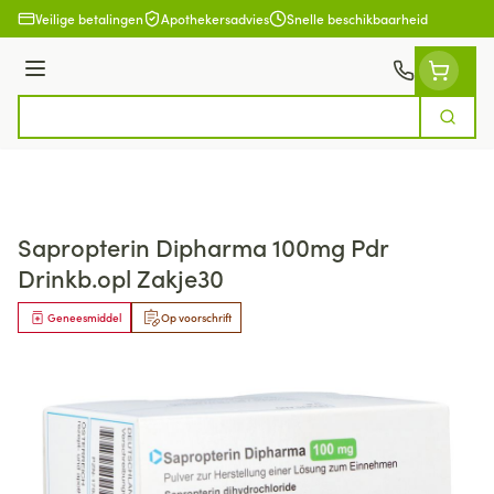
Ga naar de inhoud
Veilige betalingen
Apothekersadvies
Snelle beschikbaarheid
Menu
Zoek
Product, merk, categorie...
Sapropterin Dipharma 100mg Pdr
Drinkb.opl Zakje30
Geneesmiddel
Op voorschrift