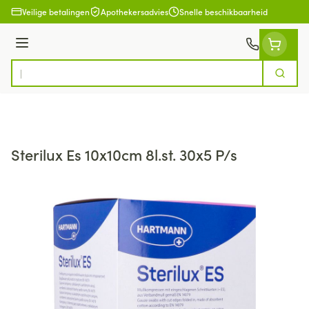
Ga naar de inhoud
Veilige betalingen
Apothekersadvies
Snelle beschikbaarheid
Menu
Zoek
Product, merk, categorie...
Sterilux Es 10x10cm 8l.st. 30x5 P/s