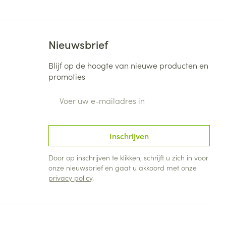
Bed
ng zon
Doorliggen - decubitis
Toon meer
ie
Urinewegen
Nieuwsbrief
Blijf op de hoogte van nieuwe producten en
id, spanning
Stoppen met roken
promoties
 en intieme
Gezichtsreiniging -
E-mail adres
ontschminken
n Orthopedie
Instrumenten
sche
n anticonceptie
Reinigingsmelk, - crème, -
Anti tumor middelen
olie en gel
Inschrijven
jn
Tonic - lotion
zorging
Anesthesie
Door op inschrijven te klikken, schrijft u zich in voor
Micellair water
onze nieuwsbrief en gaat u akkoord met onze
privacy policy
.
Specifiek voor de ogen
t
ie
Diverse geneesmiddelen
Toon meer