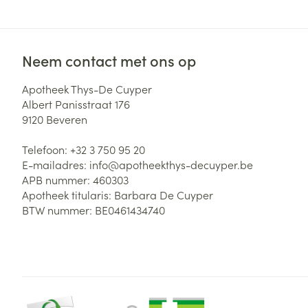
Zuurstof
Eelt
Eksteroog - lik
Ademhalingsste
Neem contact met ons op
Toon meer
Apotheek Thys-De Cuyper
Spieren en gew
Albert Panisstraat 176
9120
Beveren
Specifiek voor
Naalden en spu
Telefoon:
+32 3 750 95 20
Lichaamsverzo
E-mailadres:
info@
apotheekthys-decuyper.be
Infecties
Spuiten
Deodorant
APB nummer:
460303
Oplossing voor 
Apotheek titularis:
Barbara De Cuyper
Gezichtsverzor
BTW nummer:
BE0461434740
Naalden
Luizen
Naalden voor i
pennaalden
Diagnostica
Toon meer