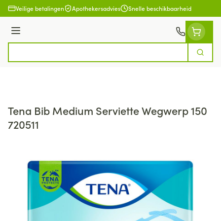
Ga naar de inhoud
Veilige betalingen
Apothekersadvies
Snelle beschikbaarheid
Menu
Zoek
Product, merk, categorie...
Tena Bib Medium Serviette Wegwerp 150
720511