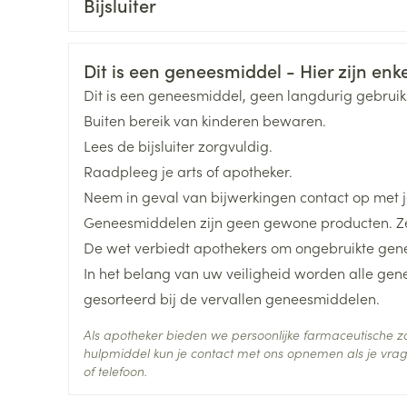
Bijsluiter
800-1000 mg/m², 2 x per dag dag gedurende 14 
Toon meer
Nederlands
Duits
Frans
Organisaties
Cheplapharm Arzneimitte
of 625 mg/m², 2 x per dag indien continu toeged
Veiligheidsinformatie
Stadium III colonkanker : gedurende 6 maanden
Dit is een geneesmiddel - Hier zijn enkel
ging
Supplementen
Insectenwe
Merken
Cheplapharm
Borstkanke
Mondmaskers
middelen
Dit is een geneesmiddel, geen langdurig gebrui
ssen
1250 mg/m², 2 x per dag gedurende 14 dagen ge
Buiten bereik van kinderen bewaren.
Breedte
50 mm
 -
Lees de bijsluiter zorgvuldig.
id
Capecitabine tabletten moeten met water binne
Raadpleeg je arts of apotheker.
Lengte
122 mm
d
Neem in geval van bijwerkingen contact op met je
Geneesmiddelen zijn geen gewone producten. Ze
Diepte
48 mm
De wet verbiedt apothekers om ongebruikte gen
In het belang van uw veiligheid worden alle ge
Hoeveelheid
60
gesorteerd bij de vervallen geneesmiddelen.
Verpakking
Zelfbruiner
Scheren
Als apotheker bieden we persoonlijke farmaceutische
Actieve
hulpmiddel kun je contact met ons opnemen als je vrag
capecitabine
Ingrediënten
of telefoon.