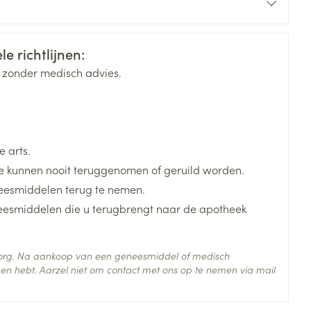
dagen gevolgd door een rustperiode van 7 dagen
l
iend
 behandelen
e richtlijnen:
rende
Parfums en
geurproducten
k zonder medisch advies.
volgd door een rustperiode van 7 dagen
n 30 minuten na een maaltijd worden ingenomen
 arts.
 kunnen nooit teruggenomen of geruild worden.
eesmiddelen terug te nemen.
neesmiddelen die u terugbrengt naar de apotheek
CBD
 zorg. Na aankoop van een geneesmiddel of medisch
en hebt. Aarzel niet om contact met ons op te nemen via mail