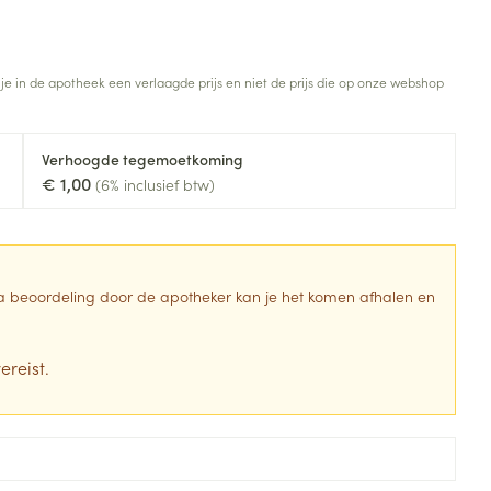
Botten, spieren en
Toon meer
gewrichten
armtetherapie
ogels
Fytotherapie
Wondzorg
Toon meer
 je in de apotheek een verlaagde prijs en niet de prijs die op onze webshop
Diagnosetesten en
stress
Vlooien en teken
meetapparatuur
Oren
Mond en keel
Verhoogde tegemoetkoming
€ 1,00
Alcoholtest
(6% inclusief btw)
g
Oordopjes
Zuigtabletten
herapie -
Mond, muil of snavel
Bloeddrukmeter
ls
en -druppels
Oorreiniging
Spray - oplossing
Cholesteroltest
zen
Oordruppels
Hartslagmeter
 Na beoordeling door de apotheker kan je het komen afhalen en
ulpmiddelen
r image
Toon meer
ereist.
erming
Hygiëne
Ergonomie
ning en -
Aambeien
s
Bad en douche
Ademhaling en zuurstof