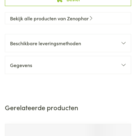
Bekijk alle producten van Zenophar
Beschikbare leveringsmethoden
Gegevens
Gerelateerde producten
Navigeren door de elementen van de carrousel is mogelijk m
Druk om carrousel over te slaan
Druk op om naar carrouselnavigatie te gaan