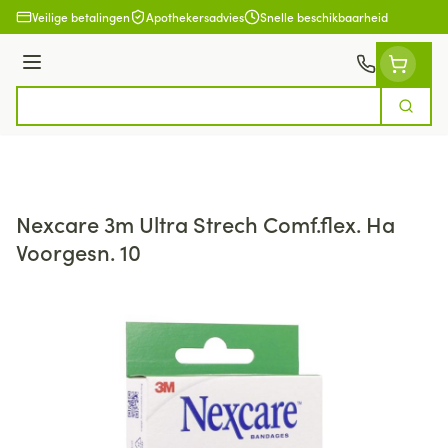
Ga naar de inhoud
Veilige betalingen
Apothekersadvies
Snelle beschikbaarheid
Menu
Zoek
Product, merk, categorie...
Nexcare 3m Ultra Strech Comf.flex. Ha
Voorgesn. 10