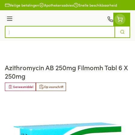
Ga naar de inhoud
Veilige betalingen
Apothekersadvies
Snelle beschikbaarheid
Menu
Zoek
Product, merk, categorie...
Azithromycin AB 250mg Filmomh Tabl 6 X
250mg
Geneesmiddel
Op voorschrift