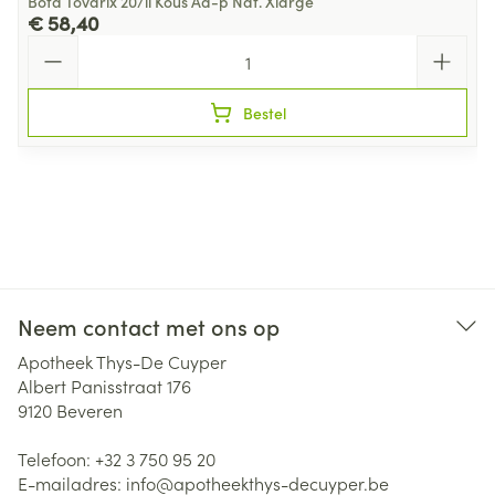
Bota Tovarix 20/ii Kous Ad-p Nat. Xlarge
€ 58,40
Aantal
Bestel
Neem contact met ons op
Apotheek Thys-De Cuyper
Albert Panisstraat 176
9120
Beveren
Telefoon:
+32 3 750 95 20
E-mailadres:
info@
apotheekthys-decuyper.be