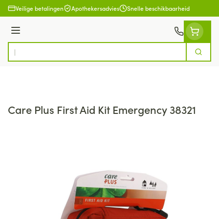
Ga naar de inhoud
Veilige betalingen
Apothekersadvies
Snelle beschikbaarheid
Menu
Zoek
Product, merk, categorie...
Care Plus First Aid Kit Emergency 38321