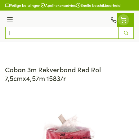
Ga naar de inhoud
Veilige betalingen
Apothekersadvies
Snelle beschikbaarheid
Menu
Zoek
Product, merk, categorie...
Coban 3m Rekverband Red Rol
7,5cmx4,57m 1583/r