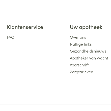
ging
Supplementen
Insectenwe
Mondmaskers
middelen
ssen
Klantenservice
Uw apotheek
 -
id
FAQ
Over ons
d
Nuttige links
Gezondheidsnieuws
Apotheker van wacht
Voorschrift
Zorgtarieven
Zelfbruiner
Scheren