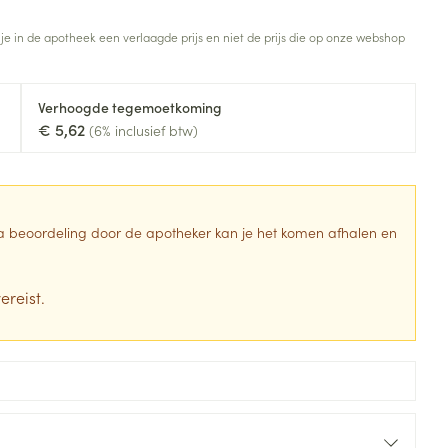
Toon meer
 je in de apotheek een verlaagde prijs en niet de prijs die op onze webshop
Diagnosetesten en
stress
Vlooien en teken
meetapparatuur
Oren
Mond en keel
Verhoogde tegemoetkoming
Alcoholtest
g
Oordopjes
Zuigtabletten
€ 5,62
(6% inclusief btw)
herapie -
Mond, muil of snavel
Bloeddrukmeter
ls
en -druppels
Oorreiniging
Spray - oplossing
Cholesteroltest
zen
Oordruppels
Hartslagmeter
ulpmiddelen
 Na beoordeling door de apotheker kan je het komen afhalen en
Toon meer
ereist.
erming
Hygiëne
Ergonomie
ning en -
Aambeien
s
Bad en douche
Ademhaling en zuurstof
je
Badkamer