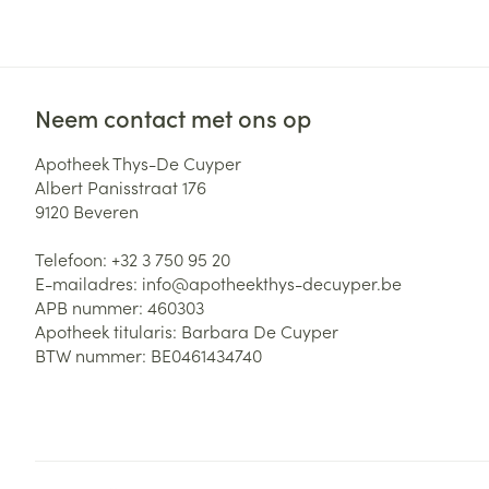
Haar
Gezichtsverzor
Pillendozen en
accessoires
Pigmentstoorni
Neem contact met ons op
Gevoelige huid
geïrriteerde hu
Apotheek Thys-De Cuyper
Gemengde hui
Albert Panisstraat 176
9120
Beveren
Doffe huid
Toon meer
Telefoon:
+32 3 750 95 20
E-mailadres:
info@
apotheekthys-decuyper.be
APB nummer:
460303
Apotheek titularis:
Barbara De Cuyper
Snurken
BTW nummer:
BE0461434740