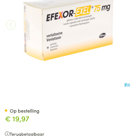
Efexor Exel 75mg Caps Verlen
Op bestelling
€ 19,97
Terugbetaalbaar