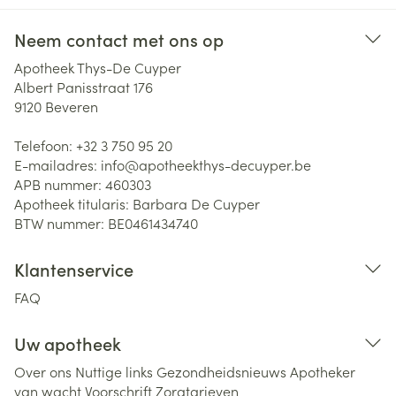
Neem contact met ons op
Apotheek Thys-De Cuyper
Albert Panisstraat 176
9120
Beveren
Telefoon:
+32 3 750 95 20
E-mailadres:
info@
apotheekthys-decuyper.be
APB nummer:
460303
Apotheek titularis:
Barbara De Cuyper
BTW nummer:
BE0461434740
Klantenservice
FAQ
Uw apotheek
Over ons
Nuttige links
Gezondheidsnieuws
Apotheker
van wacht
Voorschrift
Zorgtarieven