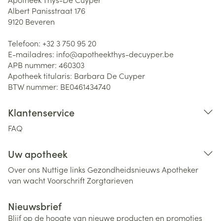
Albert Panisstraat 176
9120
Beveren
Telefoon:
+32 3 750 95 20
E-mailadres:
info@
apotheekthys-decuyper.be
APB nummer:
460303
Apotheek titularis:
Barbara De Cuyper
BTW nummer:
BE0461434740
Klantenservice
FAQ
Uw apotheek
Over ons
Nuttige links
Gezondheidsnieuws
Apotheker
van wacht
Voorschrift
Zorgtarieven
Nieuwsbrief
Blijf op de hoogte van nieuwe producten en promoties