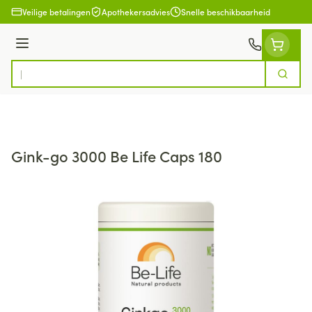
Ga naar de inhoud
Veilige betalingen
Apothekersadvies
Snelle beschikbaarheid
Menu
Zoek
Product, merk, categorie...
Gink-go 3000 Be Life Caps 180