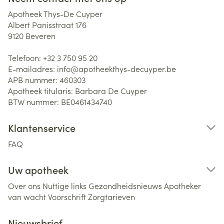
Apotheek Thys-De Cuyper
Albert Panisstraat 176
9120
Beveren
Telefoon:
+32 3 750 95 20
E-mailadres:
info@
apotheekthys-decuyper.be
APB nummer:
460303
Apotheek titularis:
Barbara De Cuyper
BTW nummer:
BE0461434740
Klantenservice
FAQ
Uw apotheek
Over ons
Nuttige links
Gezondheidsnieuws
Apotheker
van wacht
Voorschrift
Zorgtarieven
Nieuwsbrief