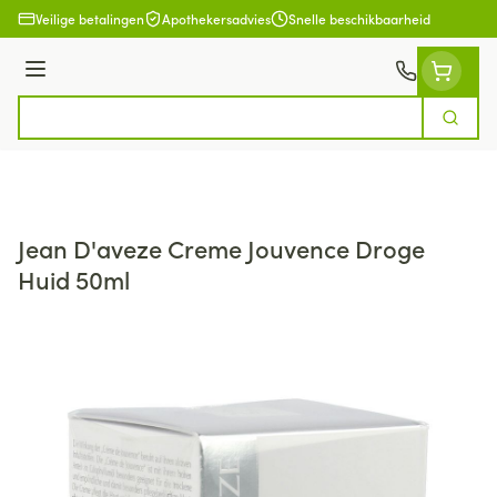
Ga naar de inhoud
Veilige betalingen
Apothekersadvies
Snelle beschikbaarheid
Menu
Zoek
Product, merk, categorie...
Jean D'aveze Creme Jouvence Droge
Huid 50ml