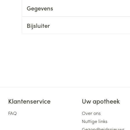
Gegevens
ging
Supplementen
Insectenwe
Mondmaskers
middelen
ssen
Bijsluiter
 -
id
d
Zelfbruiner
Scheren
Klantenservice
Uw apotheek
FAQ
Over ons
Nuttige links
Gezondheidsnieuws