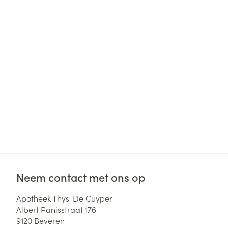
Haar
Gezichtsverzor
Pillendozen en
accessoires
Pigmentstoorni
Gevoelige huid
geïrriteerde hu
Gemengde hui
Doffe huid
Toon meer
Snurken
Neem contact met ons op
Apotheek Thys-De Cuyper
Albert Panisstraat 176
9120
Beveren