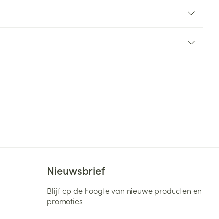
rende
Parfums en
geurproducten
CBD
Nieuwsbrief
Blijf op de hoogte van nieuwe producten en
promoties
E-mail adres