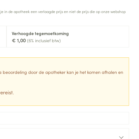
Toon meer
 je in de apotheek een verlaagde prijs en niet de prijs die op onze webshop
Diagnosetesten en
stress
Vlooien en teken
meetapparatuur
Oren
Mond en keel
Verhoogde tegemoetkoming
Alcoholtest
g
Oordopjes
Zuigtabletten
€ 1,00
(6% inclusief btw)
herapie -
Mond, muil of snavel
Bloeddrukmeter
ls
en -druppels
Oorreiniging
Spray - oplossing
Cholesteroltest
zen
Oordruppels
Hartslagmeter
ulpmiddelen
 Na beoordeling door de apotheker kan je het komen afhalen en
Toon meer
ereist.
erming
Hygiëne
Ergonomie
ning en -
Aambeien
s
Bad en douche
Ademhaling en zuurstof
je
Badkamer