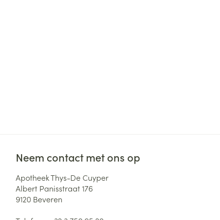
Haar
Gezichtsverzor
Pillendozen en
accessoires
Pigmentstoorni
Gevoelige huid
geïrriteerde hu
Gemengde hui
Doffe huid
Toon meer
Neem contact met ons op
Snurken
Apotheek Thys-De Cuyper
Albert Panisstraat 176
9120
Beveren