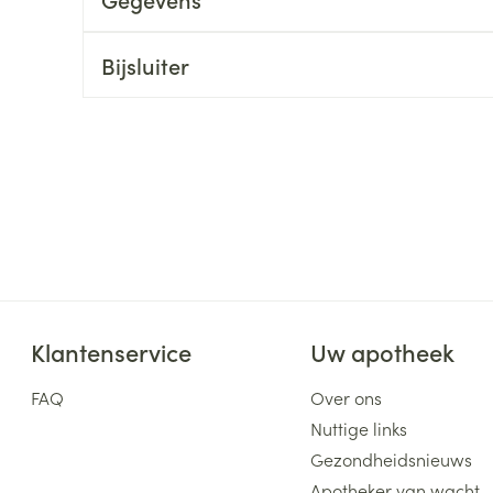
ging
Supplementen
Insectenwe
Mondmaskers
middelen
Bijsluiter
ssen
 -
id
d
Klantenservice
Uw apotheek
Zelfbruiner
Scheren
FAQ
Over ons
Nuttige links
Gezondheidsnieuws
Apotheker van wacht