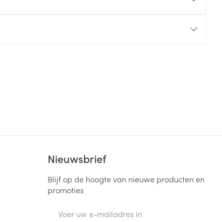
rende
Parfums en
geurproducten
Nieuwsbrief
CBD
Blijf op de hoogte van nieuwe producten en
promoties
E-mail adres