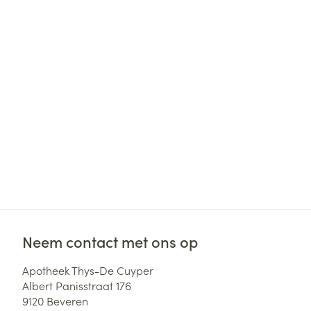
Haar
Gezichtsverzor
Pillendozen en
accessoires
Pigmentstoorni
Gevoelige huid
geïrriteerde hu
Gemengde hui
Doffe huid
Toon meer
Snurken
Neem contact met ons op
Apotheek Thys-De Cuyper
Albert Panisstraat 176
9120
Beveren