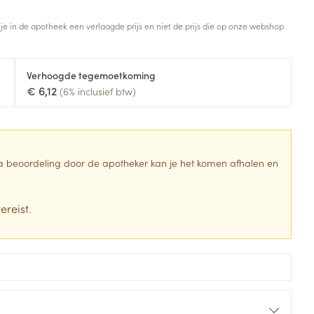
Toon meer
 je in de apotheek een verlaagde prijs en niet de prijs die op onze webshop
Diagnosetesten en
stress
Vlooien en teken
meetapparatuur
Oren
Mond en keel
Verhoogde tegemoetkoming
Alcoholtest
g
Oordopjes
Zuigtabletten
€ 6,12
(6% inclusief btw)
herapie -
Mond, muil of snavel
Bloeddrukmeter
ls
en -druppels
Oorreiniging
Spray - oplossing
Cholesteroltest
zen
Oordruppels
Hartslagmeter
ulpmiddelen
 Na beoordeling door de apotheker kan je het komen afhalen en
Toon meer
ereist.
erming
Hygiëne
Ergonomie
ning en -
Aambeien
s
Bad en douche
Ademhaling en zuurstof
je
Badkamer