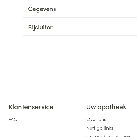
Gegevens
ging
Supplementen
Insectenwe
Mondmaskers
middelen
ssen
Bijsluiter
 -
id
d
Zelfbruiner
Scheren
Klantenservice
Uw apotheek
FAQ
Over ons
Nuttige links
Gezondheidsnieuws