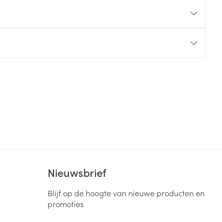
rende
Parfums en
geurproducten
CBD
Nieuwsbrief
Blijf op de hoogte van nieuwe producten en
promoties
E-mail adres