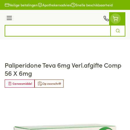
Ga naar de inhoud
Veilige betalingen
Apothekersadvies
Snelle beschikbaarheid
Menu
Zoek
Product, merk, categorie...
Paliperidone Teva 6mg Verl.afgifte Comp
56 X 6mg
Geneesmiddel
Op voorschrift