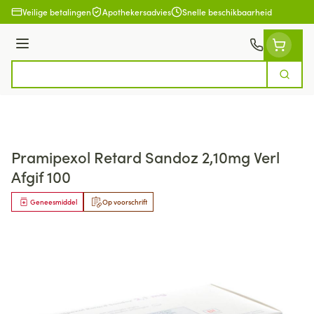
Ga naar de inhoud
Veilige betalingen
Apothekersadvies
Snelle beschikbaarheid
Menu
Zoek
Product, merk, categorie...
Pramipexol Retard Sandoz 2,10mg Verl
Afgif 100
Geneesmiddel
Op voorschrift