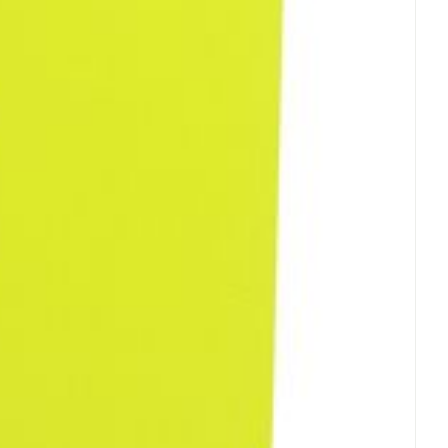
rende
Parfums en
geurproducten
CBD