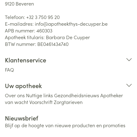
9120
Beveren
Telefoon:
+32 3 750 95 20
E-mailadres:
info@
apotheekthys-decuyper.be
APB nummer:
460303
Apotheek titularis:
Barbara De Cuyper
BTW nummer:
BE0461434740
Klantenservice
FAQ
Uw apotheek
Over ons
Nuttige links
Gezondheidsnieuws
Apotheker
van wacht
Voorschrift
Zorgtarieven
Nieuwsbrief
Blijf op de hoogte van nieuwe producten en promoties
E-mail adres