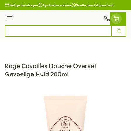
Ga naar de inhoud
Veilige betalingen
Apothekersadvies
Snelle beschikbaarheid
Menu
Zoek
Product, merk, categorie...
Roge Cavailles Douche Overvet
Gevoelige Huid 200ml