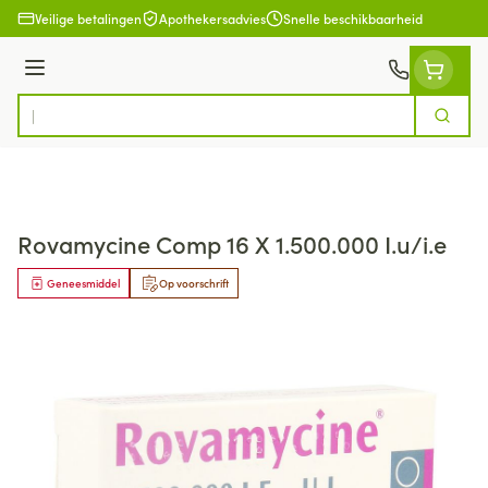
Ga naar de inhoud
Veilige betalingen
Apothekersadvies
Snelle beschikbaarheid
Menu
Zoek
Product, merk, categorie...
Rovamycine Comp 16 X 1.500.000 I.u/i.e
Geneesmiddel
Op voorschrift