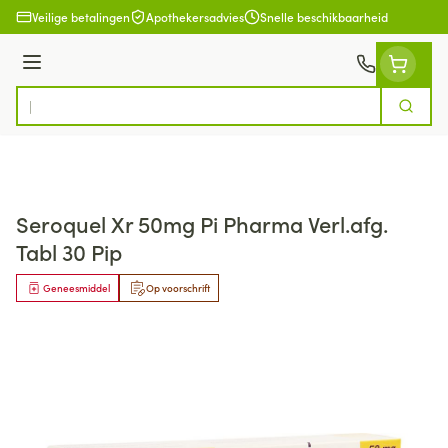
Ga naar de inhoud
Veilige betalingen
Apothekersadvies
Snelle beschikbaarheid
Menu
Zoek
Product, merk, categorie...
Seroquel Xr 50mg Pi Pharma Verl.afg.
Tabl 30 Pip
Geneesmiddel
Op voorschrift