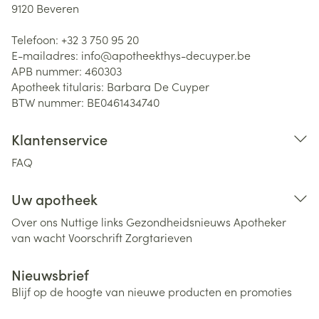
9120
Beveren
Telefoon:
+32 3 750 95 20
E-mailadres:
info@
apotheekthys-decuyper.be
APB nummer:
460303
Apotheek titularis:
Barbara De Cuyper
BTW nummer:
BE0461434740
Klantenservice
FAQ
Uw apotheek
Over ons
Nuttige links
Gezondheidsnieuws
Apotheker
van wacht
Voorschrift
Zorgtarieven
Nieuwsbrief
Blijf op de hoogte van nieuwe producten en promoties
E-mail adres