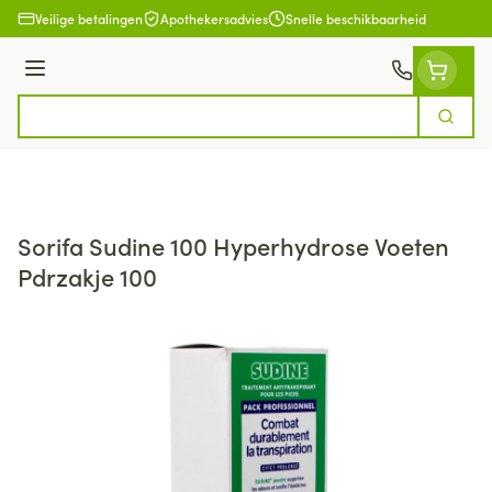
Ga naar de inhoud
Veilige betalingen
Apothekersadvies
Snelle beschikbaarheid
Menu
Zoek
Product, merk, categorie...
Sorifa Sudine 100 Hyperhydrose Voeten
Pdrzakje 100