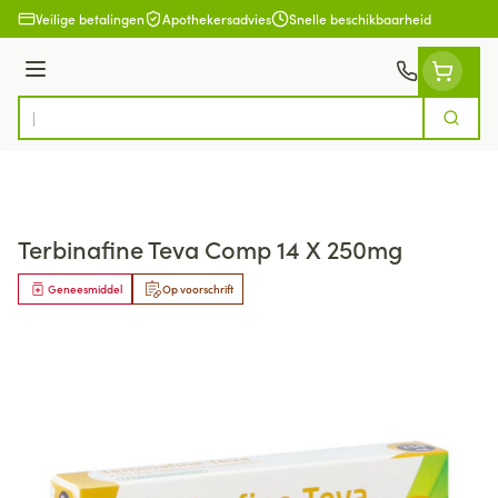
Ga naar de inhoud
Veilige betalingen
Apothekersadvies
Snelle beschikbaarheid
Menu
Zoek
Product, merk, categorie...
Terbinafine Teva Comp 14 X 250mg
Geneesmiddel
Op voorschrift