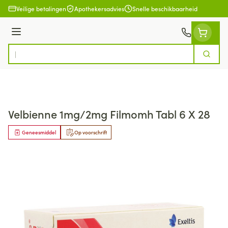
Ga naar de inhoud
Veilige betalingen
Apothekersadvies
Snelle beschikbaarheid
Menu
Zoek
Product, merk, categorie...
Velbienne 1mg/2mg Filmomh Tabl 6 X 28
Geneesmiddel
Op voorschrift