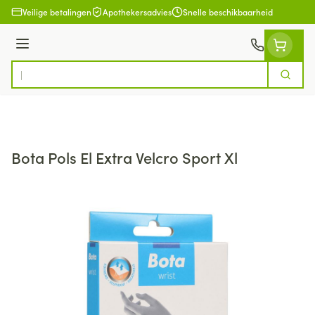
Ga naar de inhoud
Veilige betalingen
Apothekersadvies
Snelle beschikbaarheid
Menu
Zoek
Product, merk, categorie...
Bota Pols El Extra Velcro Sport Xl