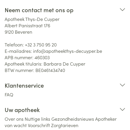
Neem contact met ons op
Apotheek Thys-De Cuyper
Albert Panisstraat 176
9120
Beveren
Telefoon:
+32 3 750 95 20
E-mailadres:
info@
apotheekthys-decuyper.be
APB nummer:
460303
Apotheek titularis:
Barbara De Cuyper
BTW nummer:
BE0461434740
Klantenservice
FAQ
Uw apotheek
Over ons
Nuttige links
Gezondheidsnieuws
Apotheker
van wacht
Voorschrift
Zorgtarieven