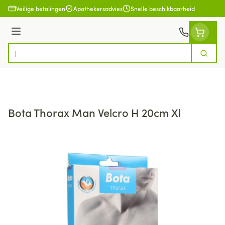
Ga naar de inhoud
Veilige betalingen
Apothekersadvies
Snelle beschikbaarheid
Menu
Zoek
Product, merk, categorie...
Bota Thorax Man Velcro H 20cm Xl