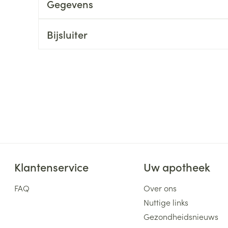
Gegevens
ging
Supplementen
Insectenwe
Mondmaskers
middelen
Bijsluiter
ssen
 -
id
d
Zelfbruiner
Scheren
Klantenservice
Uw apotheek
FAQ
Over ons
Nuttige links
Gezondheidsnieuws