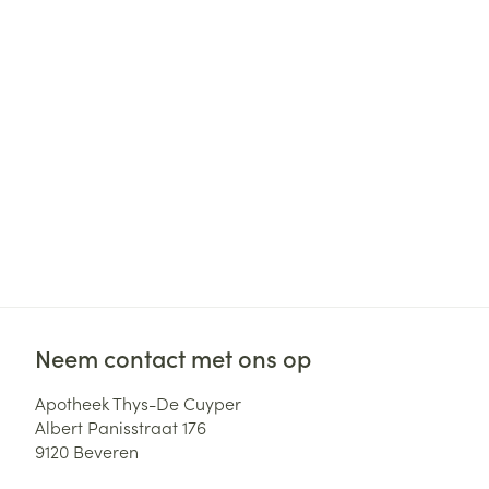
Haar
Gezichtsverzor
Pillendozen en
accessoires
Pigmentstoorni
Gevoelige huid
geïrriteerde hu
Gemengde hui
Doffe huid
Toon meer
Snurken
Neem contact met ons op
Apotheek Thys-De Cuyper
Albert Panisstraat 176
9120
Beveren