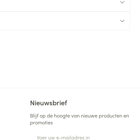
rende
Parfums en
geurproducten
CBD
Nieuwsbrief
Blijf op de hoogte van nieuwe producten en
promoties
E-mail adres