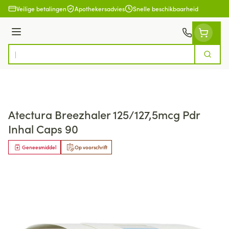
Ga naar de inhoud
Veilige betalingen
Apothekersadvies
Snelle beschikbaarheid
Menu
Zoek
Product, merk, categorie...
Atectura Breezhaler 125/127,5mcg Pdr
Inhal Caps 90
Geneesmiddel
Op voorschrift