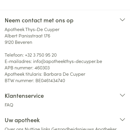
Neem contact met ons op
Apotheek Thys-De Cuyper
Albert Panisstraat 176
9120
Beveren
Telefoon:
+32 3 750 95 20
E-mailadres:
info@
apotheekthys-decuyper.be
APB nummer:
460303
Apotheek titularis:
Barbara De Cuyper
BTW nummer:
BE0461434740
Klantenservice
FAQ
Uw apotheek
Over ons
Nuttige links
Gezondheidsnieuws
Apotheker