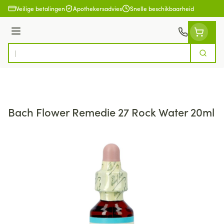
Ga naar de inhoud
Veilige betalingen
Apothekersadvies
Snelle beschikbaarheid
Menu
Zoek
Product, merk, categorie...
Bach Flower Remedie 27 Rock Water 20ml